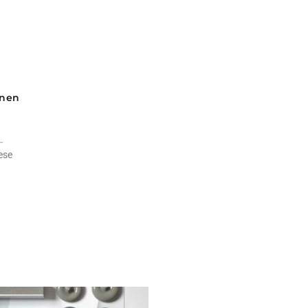
onen
.
ese