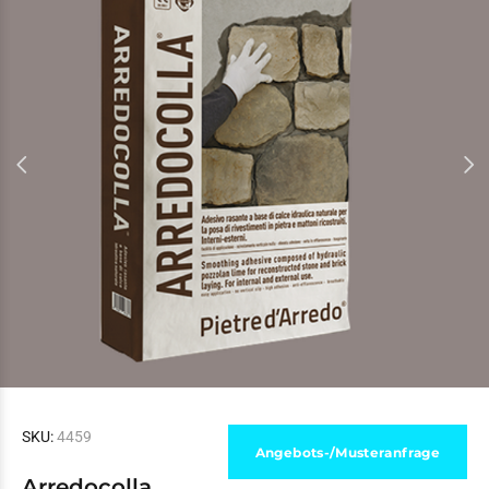
SKU:
4459
Angebots-/Musteranfrage
Arredocolla