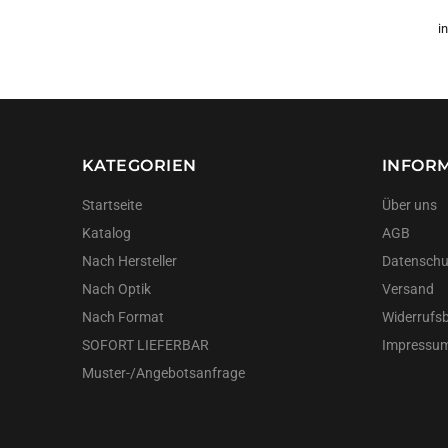
i
KATEGORIEN
INFOR
Startseite
Über uns
Katalog
AGB
Nach Hersteller
Datenschu
Nach Optik
Versand
Nach Format
Widerrufs
SOFORT LIEFERBAR
Impressu
Muster-/Angebotsanfrage