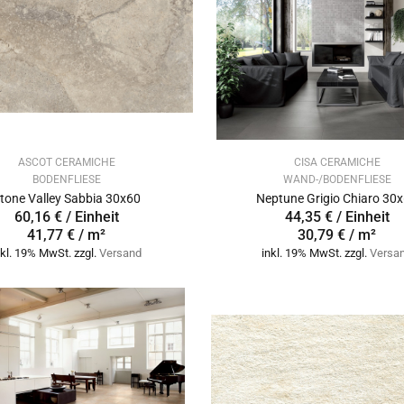
ASCOT CERAMICHE
CISA CERAMICHE
BODENFLIESE
WAND-/BODENFLIESE
tone Valley Sabbia 30x60
Neptune Grigio Chiaro 30
60,16 € / Einheit
44,35 € / Einheit
41,77 € / m²
30,79 € / m²
nkl. 19% MwSt. zzgl.
Versand
inkl. 19% MwSt. zzgl.
Versa