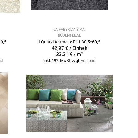
LA FABBRICA S.P.A.
BODENFLIESE
60,5
I Quarzi Antracite R11 30,5x60,5
42,97 € / Einheit
33,31 € / m²
nd
inkl. 19% MwSt. zzgl.
Versand