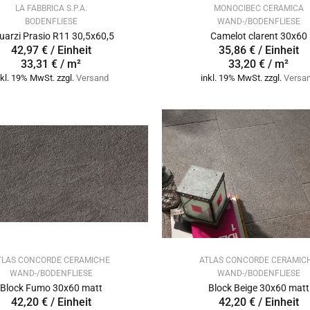
LA FABBRICA S.P.A.
MONOCIBEC CERAMICA
BODENFLIESE
WAND-/BODENFLIESE
Quarzi Prasio R11 30,5x60,5
Camelot clarent 30x60
42,97 € / Einheit
35,86 € / Einheit
33,31 € / m²
33,20 € / m²
nkl. 19% MwSt. zzgl.
Versand
inkl. 19% MwSt. zzgl.
Versa
TLAS CONCORDE CERAMICHE
ATLAS CONCORDE CERAMIC
WAND-/BODENFLIESE
WAND-/BODENFLIESE
Block Fumo 30x60 matt
Block Beige 30x60 matt
42,20 € / Einheit
42,20 € / Einheit