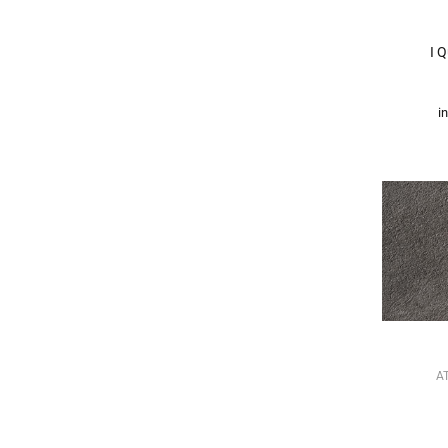
I 
i
A