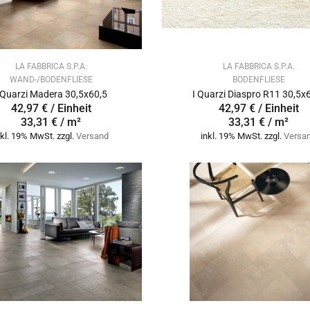
LA FABBRICA S.P.A.
LA FABBRICA S.P.A.
WAND-/BODENFLIESE
BODENFLIESE
 Quarzi Madera 30,5x60,5
I Quarzi Diaspro R11 30,5x
42,97 € / Einheit
42,97 € / Einheit
33,31 € / m²
33,31 € / m²
nkl. 19% MwSt. zzgl.
Versand
inkl. 19% MwSt. zzgl.
Versa