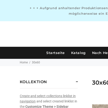
+ + + Aufgrund anhaltender Produktionsen
möglicherweise ein E
Startseite
Katalog
Nach Her
Home
30x60
30x6
KOLLEKTION
Create and select collections linklist in
navigation
and select created linklist in
the
Customize Theme > Sidebar