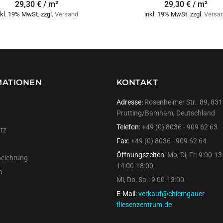
29,30 € / m²
29,30 € / m²
nkl. 19% MwSt. zzgl.
Versand
inkl. 19% MwSt. zzgl.
Versa
MATIONEN
KONTAKT
Adresse:
Rosenheimer Str. 89, 83
Prutting/Bamham, Deutschland
Telefon:
+49 (0) 8036 - 909 62 63
tz
Fax:
+49 (0) 8036 - 909 62 64
Öffnungszeiten:
Mo, Di, Fr: 9:00-13
belehrung
14:00-18:00,
m
Mi, Do, Sa.: 9:00-13:00
E-Mail:
verkauf@chiemgauer-
fliesenzentrum.de