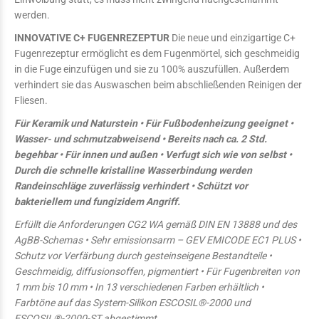
werden.
INNOVATIVE C+ FUGENREZEPTUR
Die neue und einzigartige C+
Fugenrezeptur ermöglicht es dem Fugenmörtel, sich geschmeidig
in die Fuge einzufügen und sie zu 100% auszufüllen. Außerdem
verhindert sie das Auswaschen beim abschließenden Reinigen der
Fliesen.
Für Keramik und Naturstein • Für Fußbodenheizung geeignet •
Wasser- und schmutzabweisend • Bereits nach ca. 2 Std.
begehbar • Für innen und außen • Verfugt sich wie von selbst •
Durch die schnelle kristalline Wasserbindung werden
Randeinschläge zuverlässig verhindert • Schützt vor
bakteriellem und fungizidem Angriff.
Erfüllt die Anforderungen CG2 WA gemäß DIN EN 13888 und des
AgBB-Schemas • Sehr emissionsarm – GEV EMICODE EC1 PLUS •
Schutz vor Verfärbung durch gesteinseigene Bestandteile •
Geschmeidig, diffusionsoffen, pigmentiert • Für Fugenbreiten von
1 mm bis 10 mm • In 13 verschiedenen Farben erhältlich •
Farbtöne auf das System-Silikon ESCOSIL®-2000 und
ESCOSIL®-2000-ST abgestimmt
.